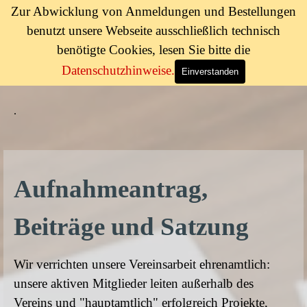
Direkt zum Seiteninhalt
Zur Abwicklung von Anmeldungen und Bestellungen
TuS Haardt 1886 e.V.
benutzt unsere Webseite ausschließlich technisch
Menü überspringen
benötigte Cookies, lesen Sie bitte die
Datenschutzhinweise.
Einverstanden
.
Aufnahmeantrag,
Beiträge und Satzung
Wir verrichten unsere Vereinsarbeit ehrenamtlich:
unsere aktiven Mitglieder leiten außerhalb des
Vereins und "hauptamtlich" erfolgreich Projekte,