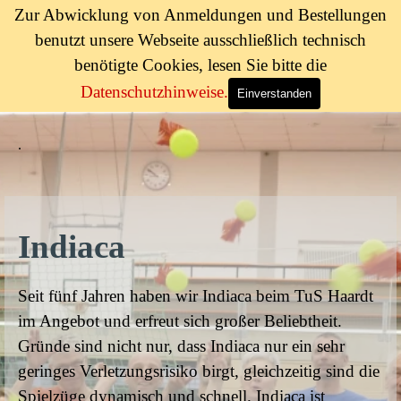
Direkt zum Seiteninhalt
Zur Abwicklung von Anmeldungen und Bestellungen
TuS Haardt 1886 e.V.
benutzt unsere Webseite ausschließlich technisch
Menü überspringen
benötigte Cookies, lesen Sie bitte die
Datenschutzhinweise.
Einverstanden
.
Indiaca
Seit fünf Jahren haben wir Indiaca beim TuS Haardt
im Angebot und erfreut sich großer Beliebtheit.
Gründe sind nicht nur, dass Indiaca nur ein sehr
geringes Verletzungsrisiko birgt, gleichzeitig sind die
Spielzüge dynamisch und schnell. Indiaca ist